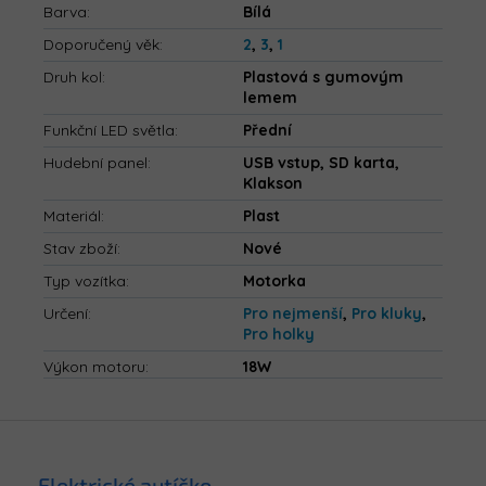
Barva
:
Bílá
Doporučený věk
:
2
,
3
,
1
Druh kol
:
Plastová s gumovým
lemem
Funkční LED světla
:
Přední
Hudební panel
:
USB vstup, SD karta,
Klakson
Materiál
:
Plast
Stav zboží
:
Nové
Typ vozítka
:
Motorka
Určení
:
Pro nejmenší
,
Pro kluky
,
Pro holky
Výkon motoru
:
18W
Z
á
p
Elektrické autíčko