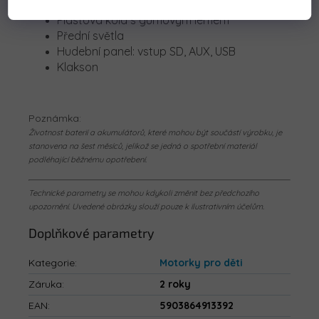
Plastová kola s gumovým lemem
Přední světla
Hudební panel: vstup SD, AUX, USB
Klakson
Poznámka:
Životnost baterií a akumulátorů, které mohou být součástí výrobku, je
stanovena na šest měsíců, jelikož se jedná o spotřební materiál
podléhající běžnému opotřebení.
Technické parametry se mohou kdykoli změnit bez předchozího
upozornění. Uvedené obrázky slouží pouze k ilustrativním účelům.
Doplňkové parametry
Kategorie
:
Motorky pro děti
Záruka
:
2 roky
EAN
:
5903864913392