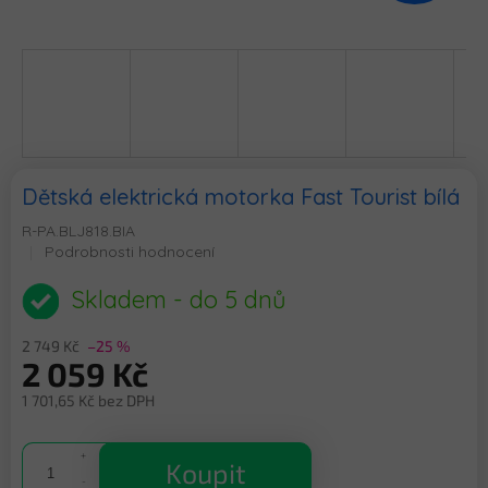
Dětská elektrická motorka Fast Tourist bílá
R-PA.BLJ818.BIA
Průměrné
Podrobnosti hodnocení
hodnocení
produktu
Skladem - do 5 dnů
je
0,0
2 749 Kč
–25 %
z
2 059 Kč
5
hvězdiček.
1 701,65 Kč bez DPH
Měrná
cena:
Koupit