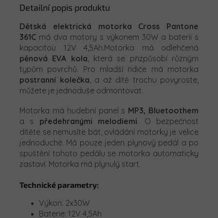
Detailní popis produktu
Dětská elektrická motorka Cross Pantone
361C
má dva motory s výkonem 30W a baterii s
kapacitou 12V 4,5Ah.Motorka má odlehčená
pěnová EVA kola
, která se přizpůsobí různým
typům povrchů. Pro mladší řidiče má motorka
postranní kolečka
, a až dítě trochu povyroste,
můžete je jednoduše odmontovat.
Motorka má hudební panel s
MP3, Bluetoothem
a s
předehranými melodiemi
.
O bezpečnost
dítěte se nemusíte bát, ovládání motorky je velice
jednoduché. Má pouze jeden plynový pedál a po
spuštění tohoto pedálu se motorka automaticky
zastaví. Motorka má plynulý start.
Technické parametry:
Výkon: 2x30W
Baterie: 12V 4,5Ah