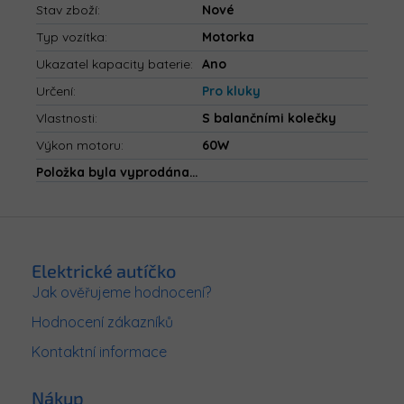
Stav zboží
:
Nové
Typ vozítka
:
Motorka
Ukazatel kapacity baterie
:
Ano
Určení
:
Pro kluky
Vlastnosti
:
S balančními kolečky
Výkon motoru
:
60W
Položka byla vyprodána…
Z
á
p
Elektrické autíčko
a
Jak ověřujeme hodnocení?
t
Hodnocení zákazníků
í
Kontaktní informace
Nákup