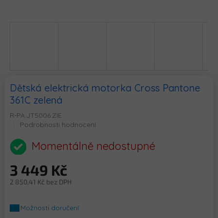
Dětská elektrická motorka Cross Pantone
361C zelená
R-PA.JT5006.ZIE
Průměrné
Podrobnosti hodnocení
hodnocení
produktu
Momentálně nedostupné
je
0,0
3 449 Kč
z
5
2 850,41 Kč bez DPH
hvězdiček.
Měrná
cena:
Možnosti doručení