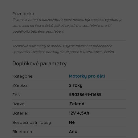
Poznámka:
Životnost baterií a akumulátorů, které mohou být součástí výrobku, je
stanovena na šest měsíců, jelikož se jedná o spotřební materiál
podléhající běžnému opotřebení.
Technické parametry se mohou kdykoli změnit bez předchozího
upozornění. Uvedené obrázky slouží pouze k ilustrativním účelům.
Doplňkové parametry
Kategorie
:
Motorky pro děti
Záruka
:
2 roky
EAN
:
5903864941685
Barva
:
Zelená
Baterie
:
12V 4,5Ah
Bezpečnostní pásy
:
Ne
Bluetooth
:
Ano