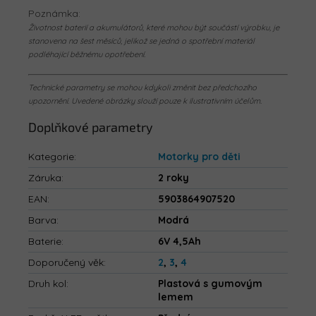
Poznámka:
Životnost baterií a akumulátorů, které mohou být součástí výrobku, je
stanovena na šest měsíců, jelikož se jedná o spotřební materiál
podléhající běžnému opotřebení.
Technické parametry se mohou kdykoli změnit bez předchozího
upozornění. Uvedené obrázky slouží pouze k ilustrativním účelům.
Doplňkové parametry
Kategorie
:
Motorky pro děti
Záruka
:
2 roky
EAN
:
5903864907520
Barva
:
Modrá
Baterie
:
6V 4,5Ah
Doporučený věk
:
2
,
3
,
4
Druh kol
:
Plastová s gumovým
lemem