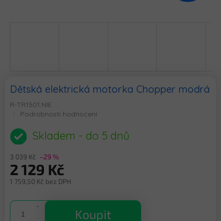
Dětská elektrická motorka Chopper modrá
R-TR1501.NIE
Průměrné
Podrobnosti hodnocení
hodnocení
produktu
Skladem - do 5 dnů
je
0,0
3 039 Kč
–29 %
z
2 129 Kč
5
hvězdiček.
1 759,50 Kč bez DPH
Měrná
cena:
Koupit