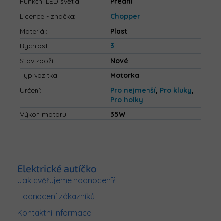
Funkční LED světla
:
Přední
Licence - značka
:
Chopper
Materiál
:
Plast
Rychlost
:
3
Stav zboží
:
Nové
Typ vozítka
:
Motorka
Určení
:
Pro nejmenší
,
Pro kluky
,
Pro holky
Výkon motoru
:
35W
Z
á
p
Elektrické autíčko
a
Jak ověřujeme hodnocení?
t
Hodnocení zákazníků
í
Kontaktní informace