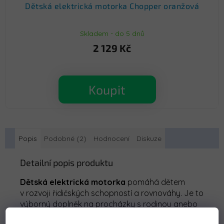
Dětská elektrická motorka Chopper oranžová
Skladem - do 5 dnů
2 129 Kč
Koupit
Popis
Podobné (2)
Hodnocení
Diskuze
Detailní popis produktu
Dětská
elektrická
motorka
pomáhá dětem
v rozvoji řidičských schopností a rovnováhy. Je to
výborný doplněk na procházky s rodinou anebo
trávení času na zahradě.
Motorka
dokáže jezdit