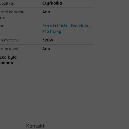
vozítka
:
Čtyřkolka
atel kapacity
Ano
rie
:
ní
:
Pro větší děti
,
Pro kluky
,
Pro holky
on motoru
:
320W
 startování
:
Ano
žka byla
rodána…
Kontakt