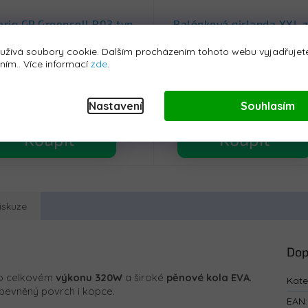
erie GP Greencell R03 typ
Balónková girlanda XXL z
AAA 4 ks
120 ks
užívá soubory cookie. Dalším procházením tohoto webu vyjadřujete
Skladem - do 24h
Skladem - do 24h
áním.. Více informací
zde
.
69 Kč
489 Kč
Nastavení
Souhlasím
Koupit
Koupit
iskuze
Dop
 o celkovém
výkonu 320W
a široké
pěnové kola EVA
.
Kate
zpevněný povrch i kopce.
EAN
: