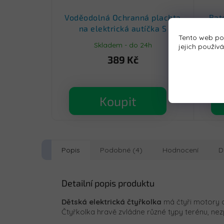
Voděodolná Ochranná plachta
Bat
na elektrická autíčka S
Tento web po
Skladem - do 24h
jejich použív
389 Kč
Koupit
Popis
Podobné (4)
Hodnocení
D
Detailní popis produktu
Dětská elektrická čtyřkolka
má čtyři motory
Čtyřkolka hravě zvládne různé typy terénu, ne