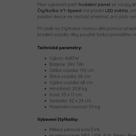
Mezi vybavení patří
hudební panel
se vstupy
U
Čtyřkolka XT-Speed
má přední
LED světla
, u
palubní desce se nachází přepínač pro jízdu vp
Při jízdě na čtyřkolce mohou děti pomocí přepí
brzdění vozidlo díky použité funkci pomalého 
Technické parametry:
Výkon: 4x80W
Baterie: 24V 7Ah
Délka vozidla: 110 cm
Šířka vozidla: 65 cm
Výška vozidla: 68 cm
Hmotnost: 20,8 kg
Kola: 33 x 11 cm
Sedadlo: 42 x 24 cm
Maximální nosnost 59 kg
Vybavení čtyřkolky:
Měkká pěnová kola EVA
Hudební panel: MP3, USB, AUX, Rádio, Blu