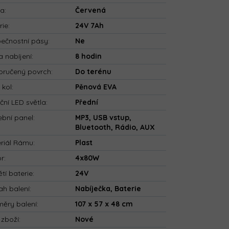
va
:
Červená
rie
:
24V 7Ah
ečnostní pásy
:
Ne
 nabíjení
:
8 hodin
ručený povrch
:
Do terénu
 kol
:
Pěnová EVA
ční LED světla
:
Přední
bní panel
:
MP3, USB vstup,
Bluetooth, Rádio, AUX
riál Rámu
:
Plast
or
:
4x80W
tí baterie
:
24V
h balení
:
Nabíječka, Baterie
ěry balení
:
107 x 57 x 48 cm
 zboží
:
Nové