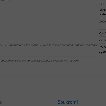
Typ 
Ukaz
bate
Urče
Výk
Zvuk
ku, je stanovena na šest měsíců, jelikož se jedná o spotřební materiál podléhající
Polo
vyp
pozornění. Uvedené obrázky slouží pouze k ilustrativním účelům.
p
Soukromí