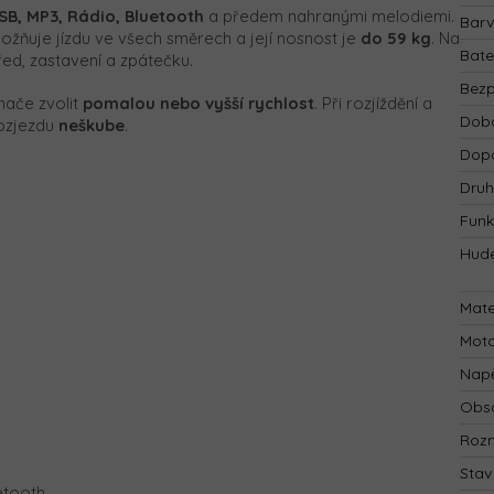
SB, MP3, Rádio, Bluetooth
a předem nahranými melodiemi.
Bar
možňuje jízdu ve všech směrech a její nosnost je
do 59 kg
. Na
Bate
řed, zastavení a zpátečku.
Bezp
nače zvolit
pomalou nebo vyšší rychlost
. Při rozjíždění a
Doba
rozjezdu
neškube
.
Dopo
Druh
Funk
Hude
Mate
Mot
Napě
Obsa
Rozm
Stav
etooth