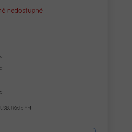
ě nedostupné
na…
la
ka
 USB, Rádio FM