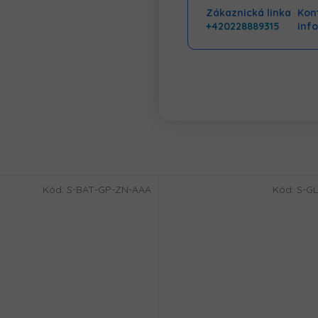
Zákaznická linka
Kont
+420228889315
inf
Kód:
S-BAT-GP-ZN-AAA
Kód:
S-GL