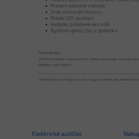
Předem nahrané melodie
Zvuk startování motoru
Přední LED osvětlení
Sedadlo potažené eko kůží
Rychlost vpřed (2x) a zpátečka
Poznámka:
Životnost baterií a akumulátorů, které mohou být součástí výrob
běžnému opotřebení.
Technické parametry se mohou kdykoli změnit bez předchozího u
Z
á
p
a
t
Elektrické autíčko
Náku
í