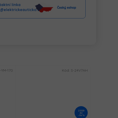
aktní linka
o@elektrickeauticko.cz
-YM-170
Kód:
S-24V7AH
2 059
Kč
–14 %