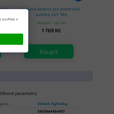
latá
Gelová baterie pro elektrická
autíčka 24V 7Ah
 souhlas s
Skladem - do 24h
1 769 Kč
Koupit
lňkové parametry
gorie
:
Dětské čtyřkolky
5903864954951