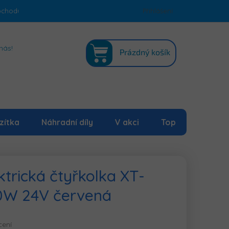
bchodu
Podmínky ochrany osobních údajů
Přihlášení
Mapa serveru
NÁKUPNÍ
nás!
Prázdný košík
KOŠÍK
zítka
Náhradní díly
V akci
Top
ktrická čtyřkolka XT-
0W 24V červená
cení