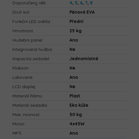
Doporučený věk
:
4
,
5
,
6
,
7
,
8
Druh kol
:
Pěnová EVA
Funkční LED světla
:
Přední
Hmotnost
:
25 kg
Hudební panel
:
Ano
Integrovaná hudba
:
Ne
Kapacita sedadel
:
Jednomístné
Klakson
:
Ne
Lakované
:
Ano
LCD displej
:
Ne
Materiál Rámu
:
Plast
Materiál sedadla
:
Eko kůže
Max. nosnost
:
50 kg
Motor
:
4x45W
MP3
:
Ano