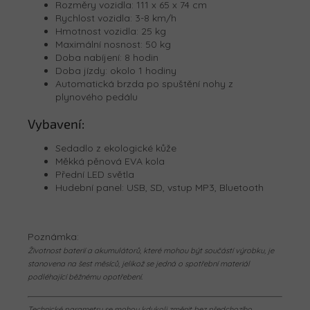
Rozměry vozidla: 111 x 65 x 74 cm
Rychlost vozidla: 3-8 km/h
Hmotnost vozidla: 25 kg
Maximální nosnost: 50 kg
Doba nabíjení: 8 hodin
Doba jízdy: okolo 1 hodiny
Automatická brzda po spuštění nohy z
plynového pedálu
Vybavení:
Sedadlo z ekologické kůže
Měkká pěnová EVA kola
Přední LED světla
Hudební panel: USB, SD, vstup MP3, Bluetooth
Poznámka:
Životnost baterií a akumulátorů, které mohou být součástí výrobku, je
stanovena na šest měsíců, jelikož se jedná o spotřební materiál
podléhající běžnému opotřebení.
Technické parametry se mohou kdykoli změnit bez předchozího