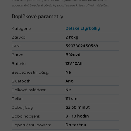
upozornění. Uvedené obrázky slouží pouze k ilustrativním účelům.
Doplňkové parametry
Kategorie
:
Dětské čtyřkolky
Záruka
:
2 roky
EAN
:
5903802450569
Barva
:
Růžová
Baterie
:
12V 10Ah
Bezpečnostní pásy
:
Ne
Bluetooth
:
Ano
Dálkové ovládání
:
Ne
Délka
:
111 cm
Doba jízdy
:
až 60 minut
Doba nabíjení
:
8 - 10 hodin
Doporučený povrch
:
Do terénu