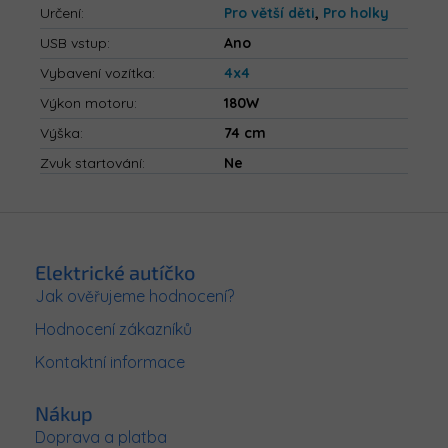
Určení
:
Pro větší děti
,
Pro holky
USB vstup
:
Ano
Vybavení vozítka
:
4x4
Výkon motoru
:
180W
Výška
:
74 cm
Zvuk startování
:
Ne
Z
á
p
Elektrické autíčko
a
Jak ověřujeme hodnocení?
t
Hodnocení zákazníků
í
Kontaktní informace
Nákup
Doprava a platba