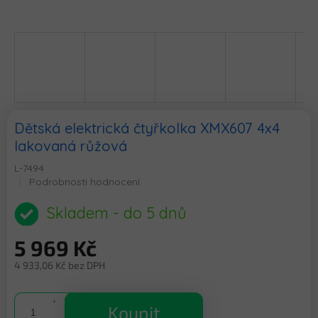
Dětská elektrická čtyřkolka XMX607 4x4
lakovaná růžová
L-7494
Průměrné
Podrobnosti hodnocení
hodnocení
produktu
Skladem - do 5 dnů
je
0,0
5 969 Kč
z
5
4 933,06 Kč bez DPH
hvězdiček.
Měrná
cena:
Koupit