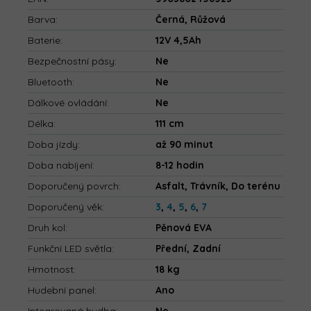
Barva
:
Černá, Růžová
Baterie
:
12V 4,5Ah
Bezpečnostní pásy
:
Ne
Bluetooth
:
Ne
Dálkové ovládání
:
Ne
Délka
:
111 cm
Doba jízdy
:
až 90 minut
Doba nabíjení
:
8-12 hodin
Doporučený povrch
:
Asfalt, Trávník, Do terénu
Doporučený věk
:
3
,
4
,
5
,
6
,
7
Druh kol
:
Pěnová EVA
Funkční LED světla
:
Přední, Zadní
Hmotnost
:
18 kg
Hudební panel
:
Ano