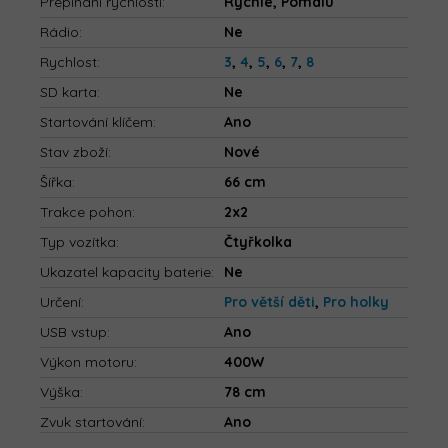
Přepínání rychlosti
:
Rychle, Pomalu
Rádio
:
Ne
Rychlost
:
3
,
4
,
5
,
6
,
7
,
8
SD karta
:
Ne
Startování klíčem
:
Ano
Stav zboží
:
Nové
Šířka
:
66 cm
Trakce pohon
:
2x2
Typ vozítka
:
Čtyřkolka
Ukazatel kapacity baterie
:
Ne
Určení
:
Pro větší děti
,
Pro holky
USB vstup
:
Ano
Výkon motoru
:
400W
Výška
:
78 cm
Zvuk startování
:
Ano