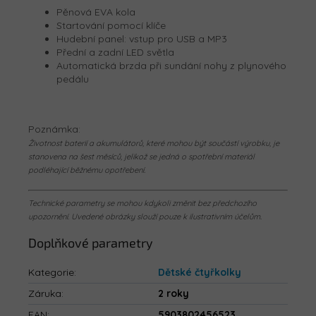
Pěnová EVA kola
Startování pomocí klíče
Hudební panel: vstup pro USB a MP3
Přední a zadní LED světla
Automatická brzda při sundání nohy z plynového
pedálu
Poznámka:
Životnost baterií a akumulátorů, které mohou být součástí výrobku, je
stanovena na šest měsíců, jelikož se jedná o spotřební materiál
podléhající běžnému opotřebení.
Technické parametry se mohou kdykoli změnit bez předchozího
upozornění. Uvedené obrázky slouží pouze k ilustrativním účelům.
Doplňkové parametry
Kategorie
:
Dětské čtyřkolky
Záruka
:
2 roky
EAN
:
5903802456523