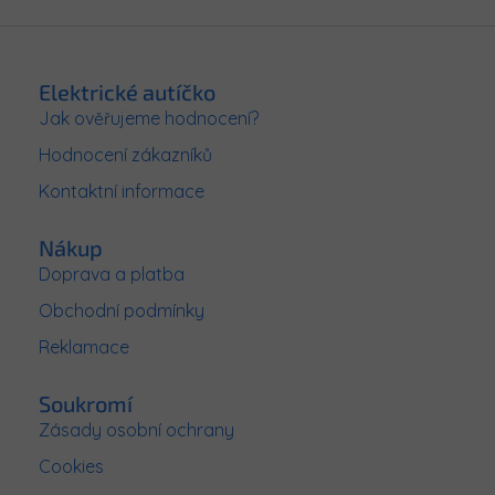
Z
á
p
Elektrické autíčko
a
Jak ověřujeme hodnocení?
t
Hodnocení zákazníků
í
Kontaktní informace
Nákup
Doprava a platba
Obchodní podmínky
Reklamace
Soukromí
Zásady osobní ochrany
Cookies