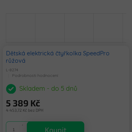
Dětská elektrická čtyřkolka SpeedPro
růžová
L-8274
Průměrné
Podrobnosti hodnocení
hodnocení
produktu
Skladem - do 5 dnů
je
0,0
5 389 Kč
z
5
4 453,72 Kč bez DPH
hvězdiček.
Měrná
cena:
Koupit