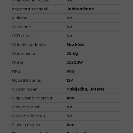
Integrovaná hudba
:
Ne
Kapacita sedadel
:
Jednomístné
Klakson
:
Ne
Lakované
:
Ne
LCD displej
:
Ne
Materiál sedadla
:
Eko kůže
Max. nosnost
:
35 kg
Motor
:
2x200W
MP3
:
Ano
Napětí baterie
:
12V
Obsah balení
:
Nabíječka, Baterie
Odpružená náprava
:
Ano
Otevírání dveří
:
Ne
Otevírání kapoty
:
Ne
Plynulý rozjezd
:
Ano