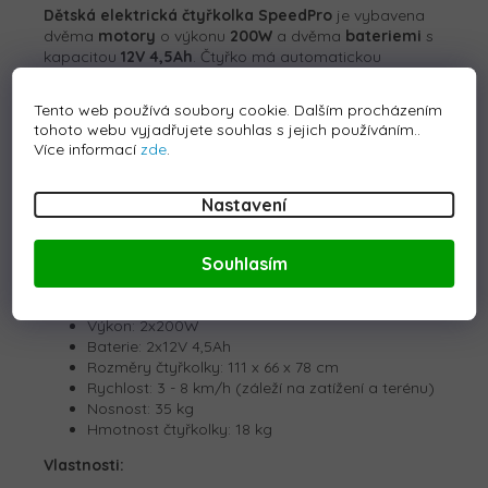
Dětská elektrická čtyřkolka
SpeedPro
je vybavena
dvěma
motory
o výkonu
200W
a dvěma
bateriemi
s
kapacitou
12V 4,5Ah
. Čtyřko má automatickou
převodovku a tlačítko, který umožní přepnou rychlost
čtyřkolky - vyšší a nižší rychlost. Rychlost čtyřkolky je v
Tento web používá soubory cookie. Dalším procházením
rozmezí 3-8 km/h.
tohoto webu vyjadřujete souhlas s jejich používáním..
Více informací
zde
.
Čtyřkolka má
sedadlo z ekologické kůže
a pěnová
EVA kola
, což zpříjemní dítěti jízdu. Velkovu výhodou
čtyřkolky jsou přední a zadní světla. O bezpečnost se
Nastavení
postará automatická brzda, která se aktivuje při
uvolnění plynového pedálu.
Souhlasím
Technické parametry:
Výkon: 2x200W
Baterie: 2x12V 4,5Ah
Rozměry čtyřkolky: 111 x 66 x 78 cm
Rychlost: 3 - 8 km/h (záleží na zatížení a terénu)
Nosnost: 35 kg
Hmotnost čtyřkolky: 18 kg
Vlastnosti: