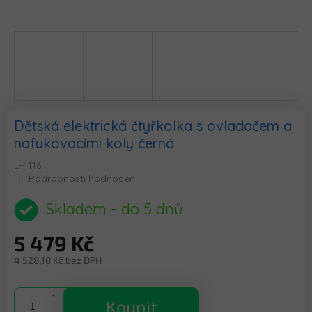
Dětská elektrická čtyřkolka s ovladačem a
nafukovacími koly černá
L-4116
Průměrné
Podrobnosti hodnocení
hodnocení
produktu
Skladem - do 5 dnů
je
0,0
5 479 Kč
z
5
4 528,10 Kč bez DPH
hvězdiček.
Měrná
cena:
Koupit