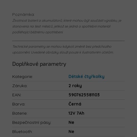
Poznámka:
Životnost baterií a akumulátorů, které mohou být součástí výrobku, je
stanovena na šest měsíců, jelikož se jedná o spotřební materiál
podléhající běžnému opotřebení.
Technické parametry se mohou kdykoli změnit bez předchozího
upozornění. Uvedené obrázky slouží pouze k ilustrativním účelům.
Doplňkové parametry
Kategorie
:
Dětské čtyřkolky
Záruka
:
2 roky
EAN
:
5907625581103
Barva
:
Černá
Baterie
:
12V 7Ah
Bezpečnostní pásy
:
Ne
Bluetooth
:
Ne