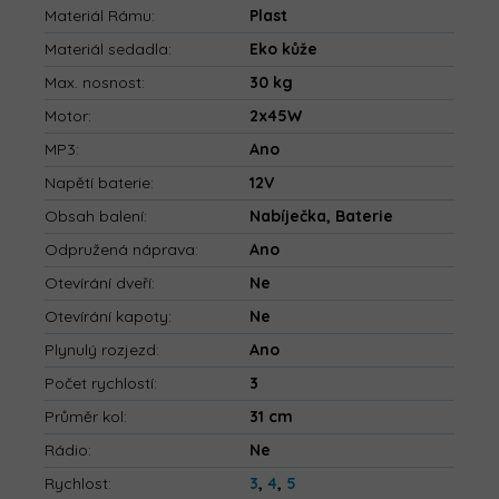
Materiál Rámu
:
Plast
Materiál sedadla
:
Eko kůže
Max. nosnost
:
30 kg
Motor
:
2x45W
MP3
:
Ano
Napětí baterie
:
12V
Obsah balení
:
Nabíječka, Baterie
Odpružená náprava
:
Ano
Otevírání dveří
:
Ne
Otevírání kapoty
:
Ne
Plynulý rozjezd
:
Ano
Počet rychlostí
:
3
Průměr kol
:
31 cm
Rádio
:
Ne
Rychlost
:
3
,
4
,
5