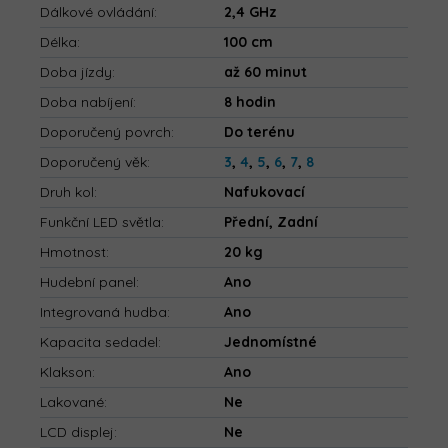
Dálkové ovládání
:
2,4 GHz
Délka
:
100 cm
Doba jízdy
:
až 60 minut
Doba nabíjení
:
8 hodin
Doporučený povrch
:
Do terénu
Doporučený věk
:
3
,
4
,
5
,
6
,
7
,
8
Druh kol
:
Nafukovací
Funkční LED světla
:
Přední, Zadní
Hmotnost
:
20 kg
Hudební panel
:
Ano
Integrovaná hudba
:
Ano
Kapacita sedadel
:
Jednomístné
Klakson
:
Ano
Lakované
:
Ne
LCD displej
:
Ne