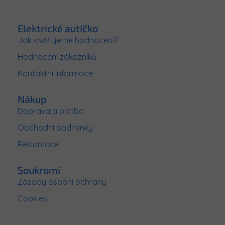
Z
á
p
Elektrické autíčko
a
Jak ověřujeme hodnocení?
t
Hodnocení zákazníků
í
Kontaktní informace
Nákup
Doprava a platba
Obchodní podmínky
Reklamace
Soukromí
Zásady osobní ochrany
Cookies