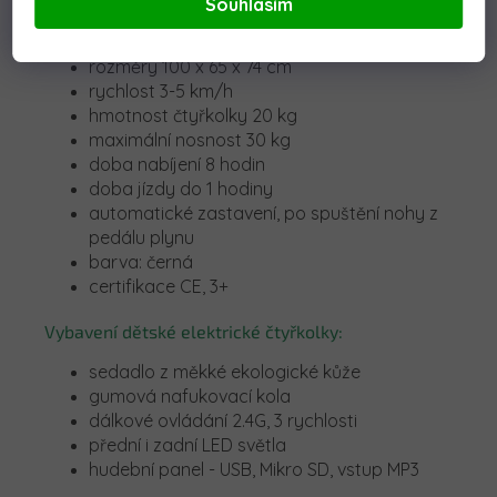
Souhlasím
baterie 12V 7Ah
3 rychlosti
rozměry 100 x 65 x 74 cm
rychlost 3-5 km/h
hmotnost čtyřkolky 20 kg
maximální nosnost 30 kg
doba nabíjení 8 hodin
doba jízdy do 1 hodiny
automatické zastavení, po spuštění nohy z
pedálu plynu
barva: černá
certifikace CE, 3+
Vybavení dětské elektrické čtyřkolky:
sedadlo z měkké ekologické kůže
gumová nafukovací kola
dálkové ovládání 2.4G, 3 rychlosti
přední i zadní LED světla
hudební panel - USB, Mikro SD, vstup MP3