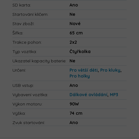
SD karta
:
Ano
Startování klíčem
:
Ne
Stav zboží
:
Nové
Šířka
:
65 cm
Trakce pohon
:
2x2
Typ vozítka
:
Čtyřkolka
Ukazatel kapacity baterie
:
Ne
Určení
:
Pro větší děti
,
Pro kluky
,
Pro holky
USB vstup
:
Ano
Vybavení vozítka
:
Dálkové ovládání
,
MP3
Výkon motoru
:
90W
Výška
:
74 cm
Zvuk startování
:
Ano