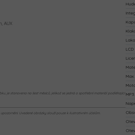
Hude
Inte
Kapa
h, AUX
Klak
Lak
LCD 
Lice
Mate
Max.
Mot
ku, je stanovena na šest měsíců, jelikož se jedná o spotřební materiál podléhající
MP3
Napě
Obsa
pozornění. Uvedené obrázky slouží pouze k ilustrativním účelům.
Otev
Otev