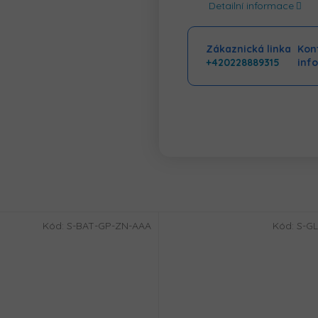
Detailní informace
Zákaznická linka
Kont
+420228889315
inf
Kód:
S-BAT-GP-ZN-AAA
Kód:
S-GL