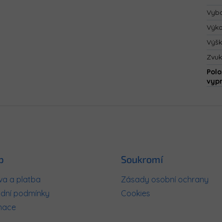
Vyba
Výk
Výš
Zvuk
Polo
vyp
p
Soukromí
a a platba
Zásady osobní ochrany
dní podmínky
Cookies
mace