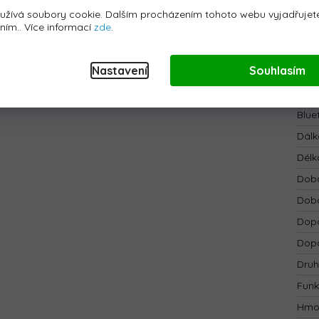
řmi motory o celkovém
výkonu 800W
a širokými
pěnovými
Kate
užívá soubory cookie. Dalším procházením tohoto webu vyjadřujete
terénu, nezpevněný povrch i kopce.
áním.. Více informací
zde
.
EAN
:
SB, MP3, Rádio, AUX, Bluetooth
a předem nahranými
Bar
ětla
, umožňuje jízdu ve všech směrech a její nosnost je
do
Nastavení
Souhlasím
Bate
Bezp
Blue
Dálk
Délk
Doba
Doba
Dopo
Dopo
Druh
Funk
Hmo