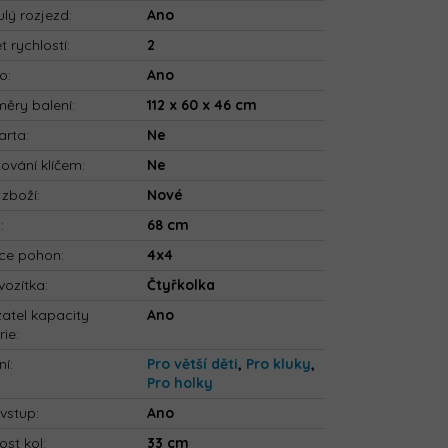
ulý rozjezd
:
Ano
t rychlostí
:
2
io
:
Ano
ěry balení
:
112 x 60 x 46 cm
arta
:
Ne
tování klíčem
:
Ne
 zboží
:
Nové
a
:
68 cm
ce pohon
:
4x4
vozítka
:
Čtyřkolka
atel kapacity
Ano
rie
:
ní
:
Pro větší děti
,
Pro kluky
,
Pro holky
vstup
:
Ano
ost kol
:
33 cm