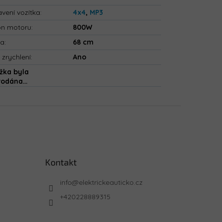
vení vozítka
:
4x4
,
MP3
on motoru
:
800W
ka
:
68 cm
 zrychlení
:
Ano
žka byla
rodána…
Kontakt
info
@
elektrickeauticko.cz
+420228889315