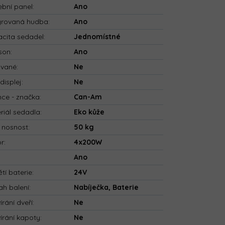
bní panel
:
Ano
grovaná hudba
:
Ano
cita sedadel
:
Jednomístné
son
:
Ano
ované
:
Ne
displej
:
Ne
nce - značka
:
Can-Am
riál sedadla
:
Eko kůže
 nosnost
:
50 kg
or
:
4x200W
:
Ano
tí baterie
:
24V
h balení
:
Nabíječka, Baterie
írání dveří
:
Ne
írání kapoty
:
Ne