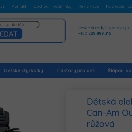
dce
Kontakt
Obchodní podmínky
Reklamace
Hodnocení o
Nevíte si rady? Kontaktujte 
EDAT
+420
228 889 315
Dětské čtyřkolky
Traktory pro děti
Šlapací vo
Dětská ele
Can-Am Ou
růžová