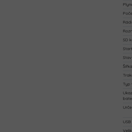
Plyn
Poče
Rád
Rozm
SD k
Star
Stav
Šířk
Trak
Typ 
Ukaz
bate
Urče
USB 
Velik