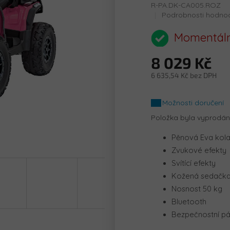
R-PA.DK-CA005.ROZ
Průměrné
Podrobnosti hodno
hodnocení
produktu
Momentáln
je
0,0
8 029 Kč
z
5
6 635,54 Kč bez DPH
hvězdiček.
Měrná
cena:
Možnosti doručení
Položka byla vyprodá
Pěnová Eva kol
Zvukové efekty
Svítící efekty
Kožená sedačk
Nosnost 50 kg
Bluetooth
Bezpečnostní p