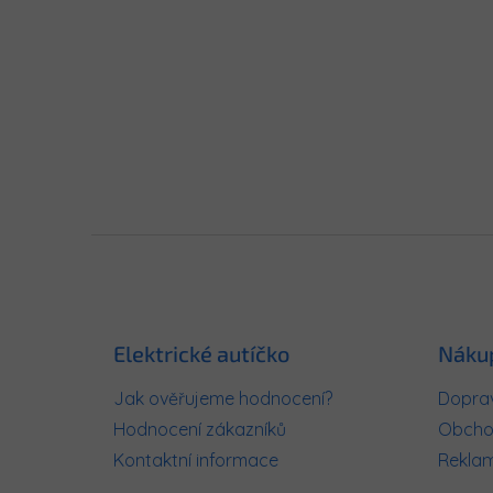
Z
á
p
a
t
Elektrické autíčko
Náku
í
Jak ověřujeme hodnocení?
Doprav
Hodnocení zákazníků
Obcho
Kontaktní informace
Rekla