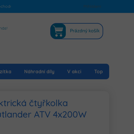
bchodu
Podmínky ochrany osobních údajů
Přihlášení
Mapa serveru
NÁKUPNÍ
nás!
Prázdný košík
KOŠÍK
zítka
Náhradní díly
V akci
Top
ktrická čtyřkolka
tlander ATV 4x200W