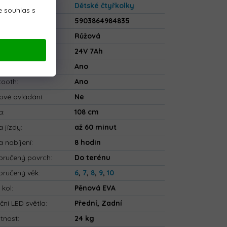
gorie
:
Dětské čtyřkolky
 souhlas s
5903864984835
va
:
Růžová
rie
:
24V 7Ah
ečnostní pásy
:
Ano
tooth
:
Ano
ové ovládání
:
Ne
a
:
108 cm
 jízdy
:
až 60 minut
 nabíjení
:
8 hodin
ručený povrch
:
Do terénu
ručený věk
:
6
,
7
,
8
,
9
,
10
 kol
:
Pěnová EVA
ční LED světla
:
Přední, Zadní
tnost
:
24 kg