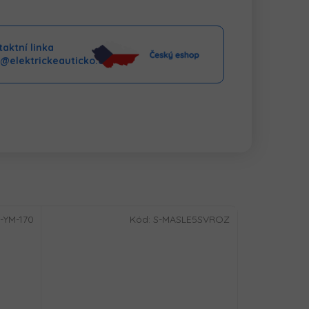
aktní linka
o@elektrickeauticko.cz
-YM-170
Kód:
S-MASLE5SVROZ