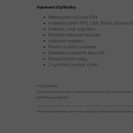
Vybavení čtyřkolky:
Měkká pěnová kola EVA
Hudební panel: MP3, USB, Rádio, Bluetoot
Klakson, zvuk zrychlení
Předem nahrané melodie
Indikátor nabíjení
Přední a zadní osvětlení
Sedadlo potažené eko kůží
Bezpečnostní pásy
2 rychlosti (vpřed, vzad)
Poznámka:
Životnost baterií a akumulátorů, které mohou být součástí výrob
běžnému opotřebení.
Technické parametry se mohou kdykoli změnit bez předchozího u