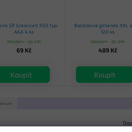
erie GP Greencell R03 typ
Balónková girlanda XXL z
AAA 4 ks
120 ks
Skladem - do 24h
Skladem - do 24h
69 Kč
489 Kč
Koupit
Koupit
iskuze
Dop