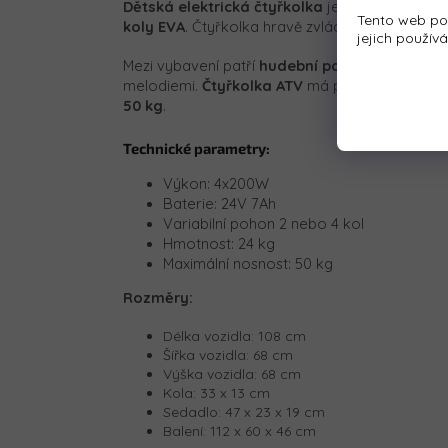
Dětská elektrická čtyřkolka
je vybavena čty
Tento web po
koly EVA
. Čtyřkolka hravě zvládne různé typy 
jejich použív
Mezi vybavení patří
hudební panel
se vstupy
U
melodiemi.
Čtyřkolka ATV
má přední i zadní
sv
50 kg
.
Technické parametry:
Výkon: 4x200W
Baterie: 24V 7Ah
Variabilní pohon 2 nebo 4 kol
Hmotnost: 24 kg
Maximální nosnost: 50 kg
Rozměry:
Délka vozidla: 108 cm
Šířka vozidla: 68 cm
Výška vozidla: 68 cm
Kola: 33 x 13 cm
Sedadlo: 47 x 23 x 19 cm
Balení:
112 x 60 x 46 cm