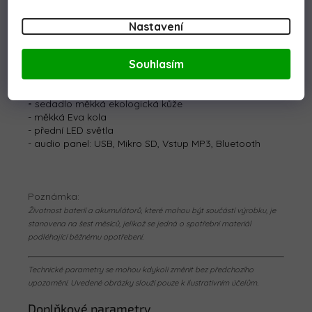
- hmotnost čtyřkolky 25 kg
- maximální nosnost 50 kg
Nastavení
- doba nabíjení 8 hodin
- doba jízdy do 1 hodiny (záleží na povrchu a váze)
Souhlasím
- brzda: automaticky po sejmutí nohy z pedálu plynu
Vybavení
elektrické čtyřkolky XMX607:
-
sedadlo měkká ekologická kůže
- měkká Eva kola
- přední LED světla
- audio panel: USB, Mikro SD, Vstup MP3, Bluetooth
Poznámka:
Životnost baterií a akumulátorů, které mohou být součástí výrobku, je
stanovena na šest měsíců, jelikož se jedná o spotřební materiál
podléhající běžnému opotřebení.
Technické parametry se mohou kdykoli změnit bez předchozího
upozornění. Uvedené obrázky slouží pouze k ilustrativním účelům.
Doplňkové parametry