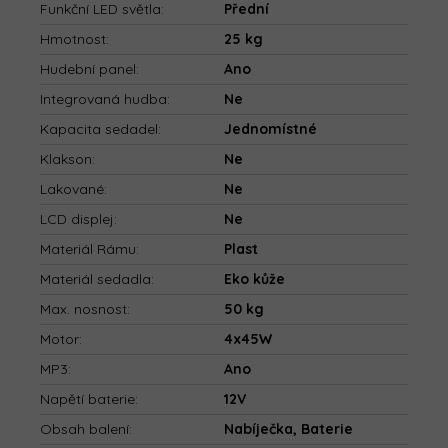
Funkční LED světla
:
Přední
Hmotnost
:
25 kg
Hudební panel
:
Ano
Integrovaná hudba
:
Ne
Kapacita sedadel
:
Jednomístné
Klakson
:
Ne
Lakované
:
Ne
LCD displej
:
Ne
Materiál Rámu
:
Plast
Materiál sedadla
:
Eko kůže
Max. nosnost
:
50 kg
Motor
:
4x45W
MP3
:
Ano
Napětí baterie
:
12V
Obsah balení
:
Nabíječka, Baterie