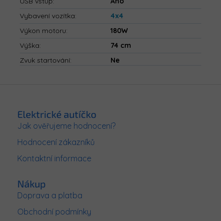
USB vstup
:
Ano
Vybavení vozítka
:
4x4
Výkon motoru
:
180W
Výška
:
74 cm
Zvuk startování
:
Ne
Z
á
p
Elektrické autíčko
a
Jak ověřujeme hodnocení?
t
Hodnocení zákazníků
í
Kontaktní informace
Nákup
Doprava a platba
Obchodní podmínky