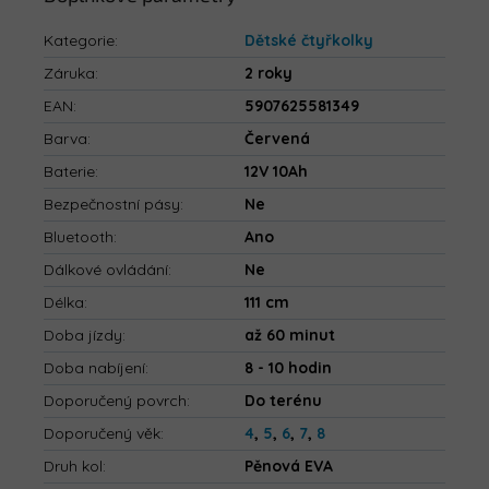
Kategorie
:
Dětské čtyřkolky
Záruka
:
2 roky
EAN
:
5907625581349
Barva
:
Červená
Baterie
:
12V 10Ah
Bezpečnostní pásy
:
Ne
Bluetooth
:
Ano
Dálkové ovládání
:
Ne
Délka
:
111 cm
Doba jízdy
:
až 60 minut
Doba nabíjení
:
8 - 10 hodin
Doporučený povrch
:
Do terénu
Doporučený věk
:
4
,
5
,
6
,
7
,
8
Druh kol
:
Pěnová EVA