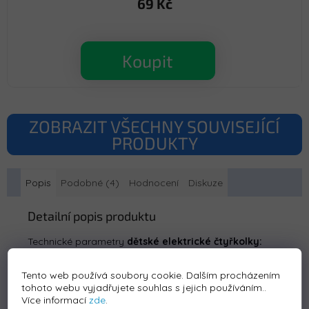
69 Kč
Koupit
ZOBRAZIT VŠECHNY SOUVISEJÍCÍ
PRODUKTY
Popis
Podobné (4)
Hodnocení
Diskuze
Detailní popis produktu
Technické parametry
dětské elektrické čtyřkolky:
- motor 4 x 45 W
- akumulátor 1 x 12 V 10AH
Tento web používá soubory cookie. Dalším procházením
- převodovka 2 x vpřed i vzad
tohoto webu vyjadřujete souhlas s jejich používáním..
- rozměry čtyřkolky 111 x 65 x 74 cm
Více informací
zde
.
- rychlost 3 -8 km/h