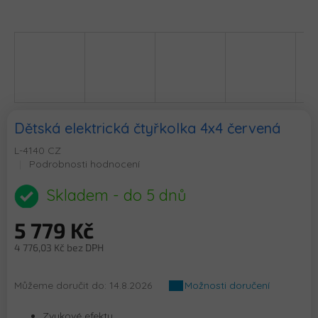
Dětská elektrická čtyřkolka 4x4 červená
L-4140 CZ
Průměrné
Podrobnosti hodnocení
hodnocení
produktu
Skladem - do 5 dnů
je
0,0
5 779 Kč
z
5
4 776,03 Kč bez DPH
hvězdiček.
Měrná
cena:
Můžeme doručit do:
14.8.2026
Možnosti doručení
Zvukové efekty