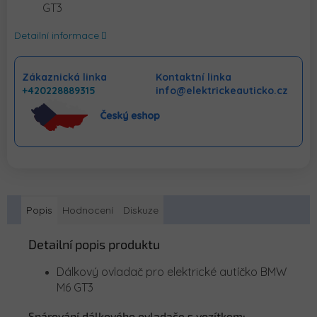
GT3
Detailní informace
Zákaznická linka
Kontaktní linka
+420228889315
info@elektrickeauticko.cz
Popis
Hodnocení
Diskuze
Detailní popis produktu
Dálkový ovladač pro elektrické autíčko BMW
M6 GT3
Spárování dálkového ovladače s vozítkem: