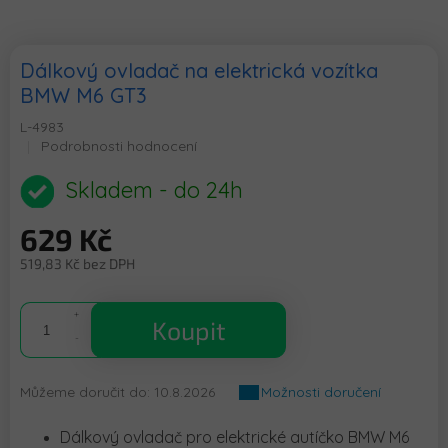
Dálkový ovladač na elektrická vozítka
BMW M6 GT3
L-4983
Průměrné
Podrobnosti hodnocení
hodnocení
produktu
Skladem - do 24h
je
0,0
629 Kč
z
5
519,83 Kč bez DPH
hvězdiček.
Měrná
cena:
Koupit
Můžeme doručit do:
10.8.2026
Možnosti doručení
Dálkový ovladač pro elektrické autíčko BMW M6