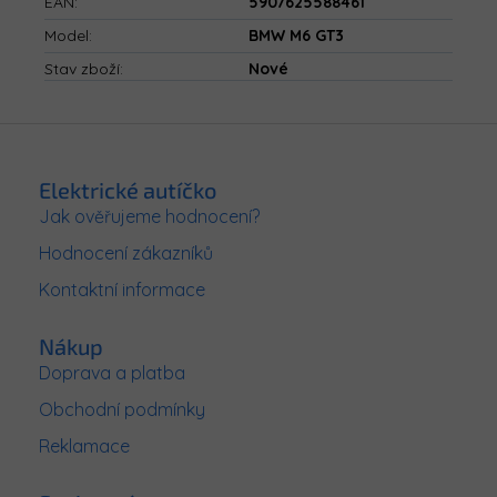
EAN
:
5907625588461
Model
:
BMW M6 GT3
Stav zboží
:
Nové
Z
á
p
Elektrické autíčko
a
Jak ověřujeme hodnocení?
t
Hodnocení zákazníků
í
Kontaktní informace
Nákup
Doprava a platba
Obchodní podmínky
Reklamace