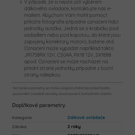
V případě, že si nejste jistí výběrem
dálkového ovladače, kontaktujte nás e-
mailem. Abychom Vám mohli pomoct
přiložte fotografie případně označení řídící
jednotky autíčka. Jedná se o krabičku pod
sedadlem nebo pod kapotou, do které jsou
zapojeny konektory motorů, baterie atd.
Označení může vypadat například takto:
JR1758RX 12V, CSG4A, RX18 12V, SX1888
apod. Označení se může nacházet na
přední straně jednotky případně z boční
strany nálepkou.
Technické parametry se mohou kdykoli změnit bez předchozího
upozornění. Uvedené obrázky slouží pouze k ilustrativním účelům.
Doplňkové parametry
Kategorie
:
Dálkové ovládače
Záruka
:
2 roky