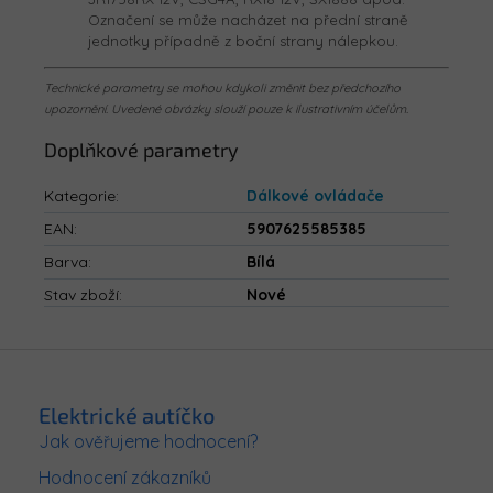
Označení se může nacházet na přední straně
jednotky případně z boční strany nálepkou.
Technické parametry se mohou kdykoli změnit bez předchozího
upozornění. Uvedené obrázky slouží pouze k ilustrativním účelům.
Doplňkové parametry
Kategorie
:
Dálkové ovládače
EAN
:
5907625585385
Barva
:
Bílá
Stav zboží
:
Nové
Z
á
p
Elektrické autíčko
a
Jak ověřujeme hodnocení?
t
Hodnocení zákazníků
í