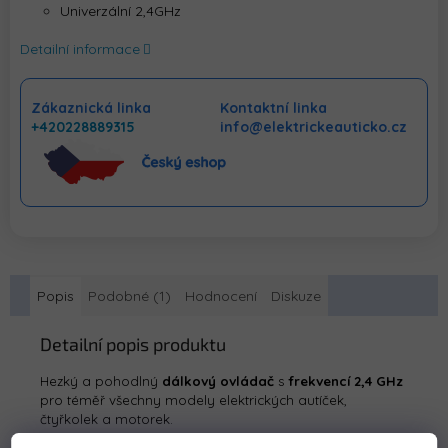
Univerzální 2,4GHz
Detailní informace
Zákaznická linka
Kontaktní linka
+420228889315
info@elektrickeauticko.cz
Popis
Podobné (1)
Hodnocení
Diskuze
Detailní popis produktu
Hezký a pohodlný
dálkový ovládač
s
frekvencí 2,4 GHz
pro téměř všechny modely elektrických autíček,
čtyřkolek a motorek.