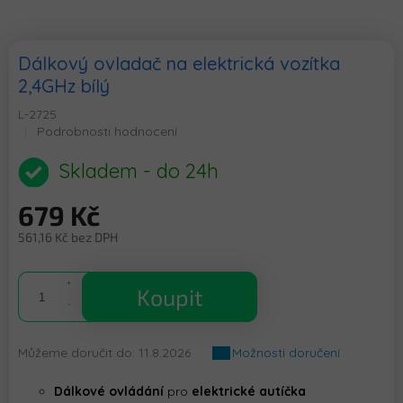
Dálkový ovladač na elektrická vozítka
2,4GHz bílý
L-2725
Průměrné
Podrobnosti hodnocení
hodnocení
produktu
Skladem - do 24h
je
0,0
679 Kč
z
5
561,16 Kč bez DPH
hvězdiček.
Měrná
cena:
Koupit
Můžeme doručit do:
11.8.2026
Možnosti doručení
Dálkové ovládání
pro
elektrické autíčka